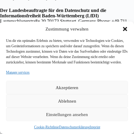
Der Landesbeauftragte für den Datenschutz und die
Informationsfreiheit Baden-Württemberg (LfDI)
Lautenschlagerstraße 20 70173 Stuttgart, Germany Phone: +49 711
615541-0 Email: poststelle@lfdi.bwl.de Website: https://www.baden-
Zustimmung verwalten
wuerttemberg.datenschutz.de/
Um dir ein optimales Erlebnis zu bieten, verwenden wir Technologien wie Cookies,
um Geräteinformationen zu speichern und/oder darauf zuzugreifen. Wenn du diesen
10. SSL/TLS Encryption
Technologien zustimmst, können wir Daten wie das Surfverhalten oder eindeutige IDs
This site uses SSL or TLS encryption for security reasons and to
auf dieser Website verarbeiten. Wenn du deine Zustimmung nicht erteilst oder
protect the transmission of confidential content. You can recognise an
zurückziehst, können bestimmte Merkmale und Funktionen beeinträchtigt werden.
encrypted connection by the change of the browser address line from
Manage services
“http://” to “https://” and the padlock symbol in the browser bar.
Akzeptieren
11. Updates to this Privacy Policy
This Privacy Policy is currently valid as of May 2026. Due to the
Ablehnen
further development of our website and services, or due to changes in
legal or regulatory requirements, it may be necessary to update this
Einstellungen ansehen
Privacy Policy. The current version of this Privacy Policy can be
accessed and printed at any time at:
https://standard-motor-
interface.com/datenschutzerklaerung/
Cookie-Richtlinie
Datenschutzerklärung
Imprint