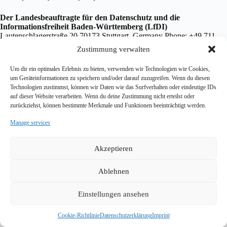
Der Landesbeauftragte für den Datenschutz und die
Informationsfreiheit Baden-Württemberg (LfDI)
Lautenschlagerstraße 20 70173 Stuttgart, Germany Phone: +49 711
615541-0 Email: poststelle@lfdi.bwl.de Website: https://www.baden-
Zustimmung verwalten
wuerttemberg.datenschutz.de/
Um dir ein optimales Erlebnis zu bieten, verwenden wir Technologien wie Cookies,
um Geräteinformationen zu speichern und/oder darauf zuzugreifen. Wenn du diesen
10. SSL/TLS Encryption
Technologien zustimmst, können wir Daten wie das Surfverhalten oder eindeutige IDs
This site uses SSL or TLS encryption for security reasons and to
auf dieser Website verarbeiten. Wenn du deine Zustimmung nicht erteilst oder
protect the transmission of confidential content. You can recognise an
zurückziehst, können bestimmte Merkmale und Funktionen beeinträchtigt werden.
encrypted connection by the change of the browser address line from
Manage services
“http://” to “https://” and the padlock symbol in the browser bar.
Akzeptieren
11. Updates to this Privacy Policy
This Privacy Policy is currently valid as of May 2026. Due to the
Ablehnen
further development of our website and services, or due to changes in
legal or regulatory requirements, it may be necessary to update this
Einstellungen ansehen
Privacy Policy. The current version of this Privacy Policy can be
accessed and printed at any time at:
https://standard-motor-
interface.com/datenschutzerklaerung/
Cookie-Richtlinie
Datenschutzerklärung
Imprint