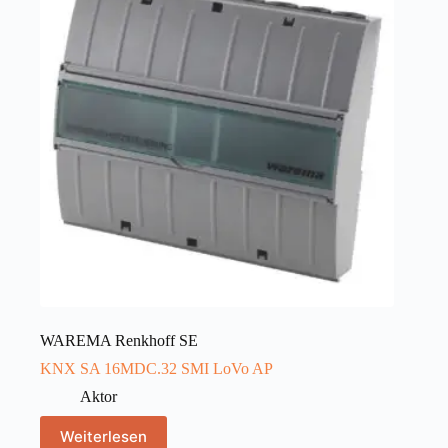
WAREMA Renkhoff SE
KNX SA 16MDC.32 SMI LoVo AP
Aktor
Weiterlesen