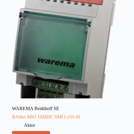
WAREMA Renkhoff SE
BAline MIO 16MDC SMI LoVo 8I
Aktor